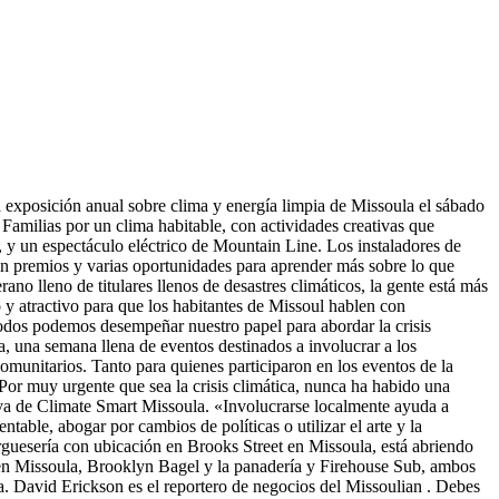
a exposición anual sobre clima y energía limpia de Missoula el sábado
 Familias por un clima habitable, con actividades creativas que
, y un espectáculo eléctrico de Mountain Line. Los instaladores de
con premios y varias oportunidades para aprender más sobre lo que
o lleno de titulares llenos de desastres climáticos, la gente está más
 y atractivo para que los habitantes de Missoul hablen con
todos podemos desempeñar nuestro papel para abordar la crisis
, una semana llena de eventos destinados a involucrar a los
omunitarios. Tanto para quienes participaron en los eventos de la
Por muy urgente que sea la crisis climática, nunca ha habido una
tiva de Climate Smart Missoula. «Involucrarse localmente ayuda a
table, abogar por cambios de políticas o utilizar el arte y la
rguesería con ubicación en Brooks Street en Missoula, está abriendo
 en Missoula, Brooklyn Bagel y la panadería y Firehouse Sub, ambos
a. David Erickson es el reportero de negocios del Missoulian . Debes