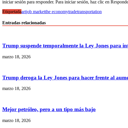
iniciar sesión para responder. Para iniciar sesión, haz clic en Responde
Etiquetada
art
job market
the economy
trade
transportation
Entradas relacionadas
Trump suspende temporalmente la Ley Jones para inte
marzo 18, 2026
Trump deroga la Ley Jones para hacer frente al aume
marzo 18, 2026
Mejor petróleo, pero a un tipo más bajo
marzo 18, 2026