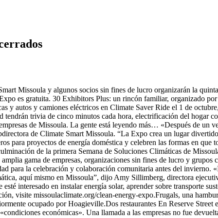
cerrados
mart Missoula y algunos socios sin fines de lucro organizarán la quint
Expo es gratuita. 30 Exhibitors Plus: un rincón familiar, organizado por
icas y autos y camiones eléctricos en Climate Saver Ride el 1 de octubre
ad tendrán trivia de cinco minutos cada hora, electrificación del hogar 
s empresas de Missoula. La gente está leyendo más… «Después de un veran
bdirectora de Climate Smart Missoula. “La Expo crea un lugar divertido
eros para proyectos de energía doméstica y celebren las formas en que 
culminación de la primera Semana de Soluciones Climáticas de Missoula
na amplia gama de empresas, organizaciones sin fines de lucro y grupos c
d para la celebración y colaboración comunitaria antes del invierno. «
imática, aquí mismo en Missoula”, dijo Amy Sillimberg, directora ejecu
té interesado en instalar energía solar, aprender sobre transporte susten
ación, visite missoulaclimate.org/clean-energy-expo.Frugals, una hambu
eriormente ocupado por Hoagieville.Dos restaurantes En Reserve Street
 a «condiciones económicas». Una llamada a las empresas no fue devuelt