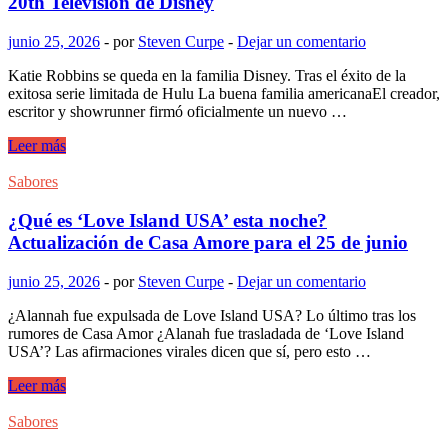
20th Television de Disney
ícono
de
junio 25, 2026
-
por
Steven Curpe
-
Dejar un comentario
la
televisión
Katie Robbins se queda en la familia Disney. Tras el éxito de la
Tom
exitosa serie limitada de Hulu La buena familia americanaEl creador,
Verlaine
escritor y showrunner firmó oficialmente un nuevo …
encuentra
nueva
Katie
Leer más
vida
Robbins
en
ha
Sabores
una
firmado
venta
un
¿Qué es ‘Love Island USA’ esta noche?
pública
acuerdo
Actualización de Casa Amore para el 25 de junio
general
con
junio 25, 2026
-
por
Steven Curpe
-
Dejar un comentario
20th
Television
¿Alannah fue expulsada de Love Island USA? Lo último tras los
de
rumores de Casa Amor ¿Alanah fue trasladada de ‘Love Island
Disney
USA’? Las afirmaciones virales dicen que sí, pero esto …
¿Qué
Leer más
es
‘Love
Sabores
Island