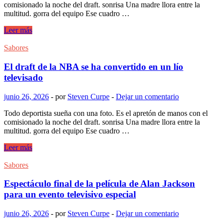
comisionado la noche del draft. sonrisa Una madre llora entre la
multitud. gorra del equipo Ese cuadro …
El
Leer más
draft
de
Sabores
la
NBA
El draft de la NBA se ha convertido en un lío
se
televisado
ha
convertido
junio 26, 2026
-
por
Steven Curpe
-
Dejar un comentario
en
un
Todo deportista sueña con una foto. Es el apretón de manos con el
lío
comisionado la noche del draft. sonrisa Una madre llora entre la
televisado
multitud. gorra del equipo Ese cuadro …
El
Leer más
draft
de
Sabores
la
NBA
Espectáculo final de la película de Alan Jackson
se
para un evento televisivo especial
ha
convertido
junio 26, 2026
-
por
Steven Curpe
-
Dejar un comentario
en