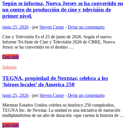
USA’
Según se informa, Nueva Jersey se ha convertido en
esta
un centro de producción de cine y televisión de
noche?
primer nivel.
Actualización
de
junio 25, 2026
-
por
Steven Curpe
-
Dejar un comentario
Casa
Amore
Cine y Televisión Es el 25 de junio de 2026. Según el nuevo
para
Informe Tri-State de Cine y Televisión 2026 de CBRE, Nueva
el
Jersey se ha convertido en el destino …
25
de
Según
Leer más
junio
se
informa,
Sabores
Nueva
Jersey
TEGNA, propiedad de Nextstar, celebra a los
se
‘héroes locales’ de America 250
ha
convertido
junio 25, 2026
-
por
Steven Curpe
-
Dejar un comentario
en
un
Mientras Estados Unidos celebra su histórico 250 cumpleaños,
centro
TEGNA Inc. de Nexstar. La unidad es una iniciativa de narración
de
multiplataforma de un año de duración «que cuenta la historia de …
producción
de
TEGNA,
Leer más