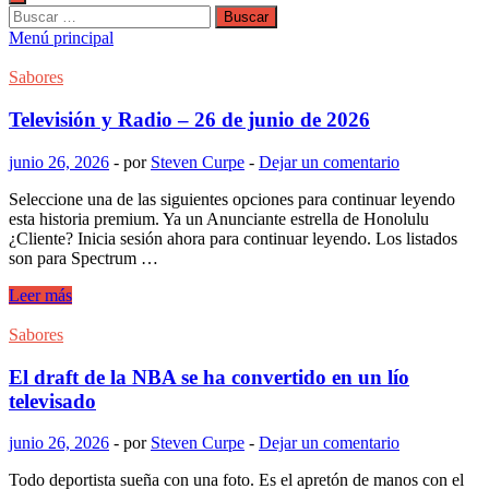
Buscar:
Menú principal
Sabores
Televisión y Radio – 26 de junio de 2026
junio 26, 2026
-
por
Steven Curpe
-
Dejar un comentario
Seleccione una de las siguientes opciones para continuar leyendo
esta historia premium. Ya un Anunciante estrella de Honolulu
¿Cliente? Inicia sesión ahora para continuar leyendo. Los listados
son para Spectrum …
Televisión
Leer más
y
Radio
Sabores
–
26
El draft de la NBA se ha convertido en un lío
de
televisado
junio
de
junio 26, 2026
-
por
Steven Curpe
-
Dejar un comentario
2026
Todo deportista sueña con una foto. Es el apretón de manos con el