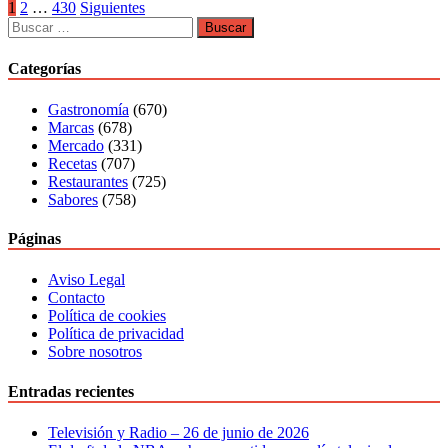
cine
propiedad
Paginación
1
2
…
430
Siguientes
y
de
Buscar:
de
televisión
Nextstar,
de
celebra
entradas
Categorías
primer
a
nivel.
los
Gastronomía
(670)
‘héroes
Marcas
(678)
locales’
Mercado
(331)
de
Recetas
(707)
America
Restaurantes
(725)
250
Sabores
(758)
Páginas
Aviso Legal
Contacto
Política de cookies
Política de privacidad
Sobre nosotros
Entradas recientes
Televisión y Radio – 26 de junio de 2026