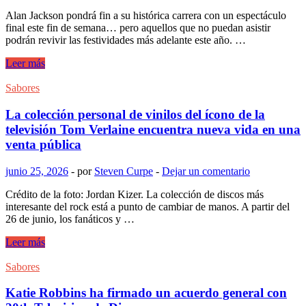
un
Alan Jackson pondrá fin a su histórica carrera con un espectáculo
lío
final este fin de semana… pero aquellos que no puedan asistir
televisado
podrán revivir las festividades más adelante este año. …
Espectáculo
Leer más
final
de
Sabores
la
película
La colección personal de vinilos del ícono de la
de
televisión Tom Verlaine encuentra nueva vida en una
Alan
venta pública
Jackson
para
junio 25, 2026
-
por
Steven Curpe
-
Dejar un comentario
un
evento
Crédito de la foto: Jordan Kizer. La colección de discos más
televisivo
interesante del rock está a punto de cambiar de manos. A partir del
especial
26 de junio, los fanáticos y …
La
Leer más
colección
personal
Sabores
de
vinilos
Katie Robbins ha firmado un acuerdo general con
del