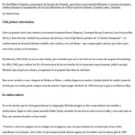
El chef Mike Collantes, propietario de Soseki de Orlando, que obtuvo una estrella Michelin y ostenta el premio,
celebra durante el lanzamiento de la Guía Michelin en el Ritz-Carlton Orlando, Grande Lakes, Orlando.
Ivy Sebelo/Zuma
Chef, primer coleccionista
Entre los grandes chefs coleccionistas se encuentran Emmanuel Renat (Megeve), Christophe Bacqui (Luberon), Jean-Francois Pize
(París) y Alain Ducasse. También hay artesanos más jóvenes, como Grégé Massé, pastelero de “L’Assiete Champenois” —el
establecimiento de Arnaud Lallement (también coleccionista), cerca de Reims— que compran guías «diarias» para ellos o para
otros chefs, incluso en el extranjero.
Paul Bocuse (1926-2018), no era un coleccionista, pero el hombre que sacó a los chefs de sus cocinas fue un genio del marketing.
En 1995 y 2005, para celebrar los 30 y 40 aniversarios de las tres estrellas de su restaurante respectivamente, publicó una guía
Michelin especial para sus clientes, acompañada de un pequeño libro lleno de anécdotas.
Para no ser invitado a cenar «langosta de Medina en Maine», costillas Angus en un asador y bombay helado de vainilla y pistacho
servido para la ocasión, puede comprar estos documentos. Espere pagar alrededor de 1.000 euros por la guía y su folleto en eBay.
los emboscadores
No es de extrañar que las cifras generadas por la antigua guía Michelin atraigan no sólo a especuladores sino también a
falsificadores. Según el coleccionista marsellés Didier Caulol, alrededor de una docena están activas en eBay y otros mercados en
línea, que muestran las guías en buen estado.
«Vuelven a colocar las páginas, hacen collages, hacen agujeros, usan cera para iluminar las versiones que se han vuelto
amarillentas con el tiempo», dice Callol. Un ojo inexperto puede dejarse engañar por facsímiles como la famosa guía de 1900