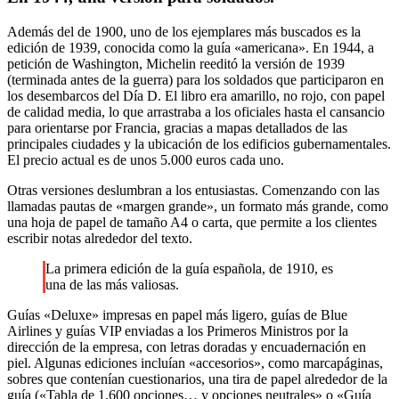
Además del de 1900, uno de los ejemplares más buscados es la
edición de 1939, conocida como la guía «americana». En 1944, a
petición de Washington, Michelin reeditó la versión de 1939
(terminada antes de la guerra) para los soldados que participaron en
los desembarcos del Día D. El libro era amarillo, no rojo, con papel
de calidad media, lo que arrastraba a los oficiales hasta el cansancio
para orientarse por Francia, gracias a mapas detallados de las
principales ciudades y la ubicación de los edificios gubernamentales.
El precio actual es de unos 5.000 euros cada uno.
Otras versiones deslumbran a los entusiastas. Comenzando con las
llamadas pautas de «margen grande», un formato más grande, como
una hoja de papel de tamaño A4 o carta, que permite a los clientes
escribir notas alrededor del texto.
La primera edición de la guía española, de 1910, es
una de las más valiosas.
Guías «Deluxe» impresas en papel más ligero, guías de Blue
Airlines y guías VIP enviadas a los Primeros Ministros por la
dirección de la empresa, con letras doradas y encuadernación en
piel. Algunas ediciones incluían «accesorios», como marcapáginas,
sobres que contenían cuestionarios, una tira de papel alrededor de la
guía («Tabla de 1.600 opciones… y opciones neutrales» o «Guía