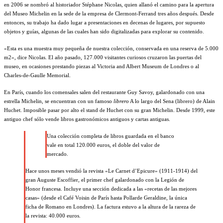
en 2006 se nombró al historiador Stéphane Nicolas, quien allanó el camino para la apertura
del Museo Michelin en la sede de la empresa de Clermont-Ferrand tres años después. Desde
entonces, su trabajo ha dado lugar a presentaciones en decenas de lugares, por supuesto
objetos y guías, algunas de las cuales han sido digitalizadas para explorar su contenido.
«Esta es una muestra muy pequeña de nuestra colección, conservada en una reserva de 5.000
m2», dice Nicolas. El año pasado, 127.000 visitantes curiosos cruzaron las puertas del
museo, en ocasiones prestando piezas al Victoria and Albert Museum de Londres o al
Charles-de-Gaulle Memorial.
En París, cuando los comensales salen del restaurante Guy Savoy, galardonado con una
estrella Michelin, se encuentran con un famoso
librero
A lo largo del Sena (librero) de Alain
Huchet. Imposible pasar por alto el stand de Huchet con su gran Michelin. Desde 1999, este
antiguo chef sólo vende libros gastronómicos antiguos y cartas antiguas.
Una colección completa de libros guardada en el banco
vale en total 120.000 euros, el doble del valor de
mercado.
Hace unos meses vendió la revista «Le Carnet d’Epicure» (1911-1914) del
gran Auguste Escoffier, el primer chef galardonado con la Legión de
Honor francesa. Incluye una sección dedicada a las «recetas de las mejores
casas» (desde el Café Voisin de París hasta Pollarde Geraldine, la única
ficha de Romano en Londres). La factura estuvo a la altura de la rareza de
la revista: 40.000 euros.