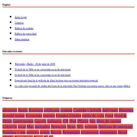
Páginas
Aviso Legal
Contacto
Política de cookies
Política de privacidad
Sobre nosotros
Entradas recientes
Televisión y Radio – 26 de junio de 2026
El draft de la NBA se ha convertido en un lío televisado
El draft de la NBA se ha convertido en un lío televisado
Espectáculo final de la película de Alan Jackson para un evento televisivo especial
La colección personal de vinilos del ícono de la televisión Tom Verlaine encuentra nueva vida en una venta pública
Etiquetas
alimento
Apple
Business
california
comida
Comida y bebida
dailymail
Deportes
donald trump
Economía
energía
Estados Unidos
estilo de vida
Food
Food &
Drink
Gastronomía
Google
Industria
iOS
iPad
iPhone
Irán
libro de cocina
Lifestyle
local
Mac
mercados
Negocios
News
NFL
noticias
Noticias de negocios
Petróleo y gas
política
postre
Receta
Restaurant
restaurante
restaurants
Salud