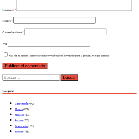
Comentario
*
Nombre
*
Correo electrónico
*
Web
Guarda mi nombre, correo electrónico y web en este navegador para la próxima vez que comente.
Buscar:
Categorías
Gastronomía
(670)
Marcas
(678)
Mercado
(331)
Recetas
(707)
Restaurantes
(725)
Sabores
(758)