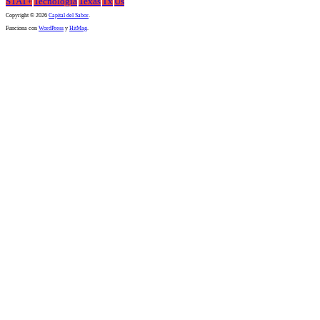
STAT+
Tecnología
Texas
Tx
Us
Copyright © 2026
Capital del Sabor
.
Funciona con
WordPress
y
HitMag
.