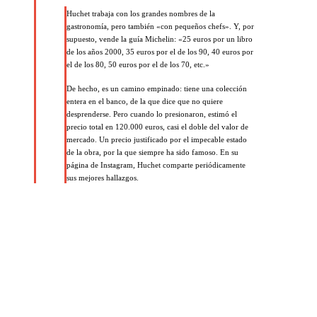
Huchet trabaja con los grandes nombres de la
gastronomía, pero también «con pequeños chefs». Y, por
supuesto, vende la guía Michelin: «25 euros por un libro
de los años 2000, 35 euros por el de los 90, 40 euros por
el de los 80, 50 euros por el de los 70, etc.»
De hecho, es un camino empinado: tiene una colección
entera en el banco, de la que dice que no quiere
desprenderse. Pero cuando lo presionaron, estimó el
precio total en 120.000 euros, casi el doble del valor de
mercado. Un precio justificado por el impecable estado
de la obra, por la que siempre ha sido famoso. En su
página de Instagram, Huchet comparte periódicamente
sus mejores hallazgos.