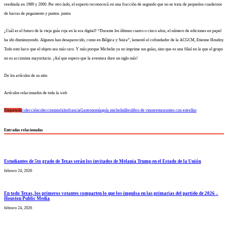
reeditada en 1989 y 2000. Por otro lado, el experto reconocerá en una fracción de segundo que no se trata de pequeños cuadernos
de barras de pegamento y puntos. juntos
¿Cuál es el futuro de la vieja guía roja en la era digital? “Durante los últimos cuatro o cinco años, el número de ediciones en papel
ha ido disminuyendo. Algunos han desaparecido, como en Bélgica y Suiza”, lamentó el cofundador de la ACGCM, Etienne Houdoy.
Todo esto hace que el objeto sea más raro. Y más porque Michelin ya no imprime sus guías, sino que es una filial en la que el grupo
no es accionista mayoritario. ¡Así que espero que la aventura dure un siglo más!
De los artículos de su sitio
Artículos relacionados de toda la web
Etiquetada
colección
coleccionista
falso
francia
Gastronomía
guía michelin
libro
libro de vinos
restaurantes con estrellas
Entradas relacionadas
Estudiantes de 5to grado de Texas serán los invitados de Melania Trump en el Estado de la Unión
febrero 24, 2026
En todo Texas, los primeros votantes comparten lo que los impulsa en las primarias del partido de 2026 –
Houston Public Media
febrero 24, 2026