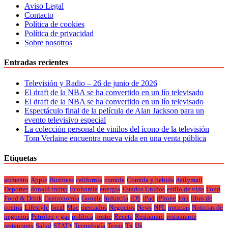
Aviso Legal
Contacto
Política de cookies
Política de privacidad
Sobre nosotros
Entradas recientes
Televisión y Radio – 26 de junio de 2026
El draft de la NBA se ha convertido en un lío televisado
El draft de la NBA se ha convertido en un lío televisado
Espectáculo final de la película de Alan Jackson para un
evento televisivo especial
La colección personal de vinilos del ícono de la televisión
Tom Verlaine encuentra nueva vida en una venta pública
Etiquetas
alimento
Apple
Business
california
comida
Comida y bebida
dailymail
Deportes
donald trump
Economía
energía
Estados Unidos
estilo de vida
Food
Food & Drink
Gastronomía
Google
Industria
iOS
iPad
iPhone
Irán
libro de
cocina
Lifestyle
local
Mac
mercados
Negocios
News
NFL
noticias
Noticias de
negocios
Petróleo y gas
política
postre
Receta
Restaurant
restaurante
restaurants
Salud
STAT+
Tecnología
Texas
Tx
Us