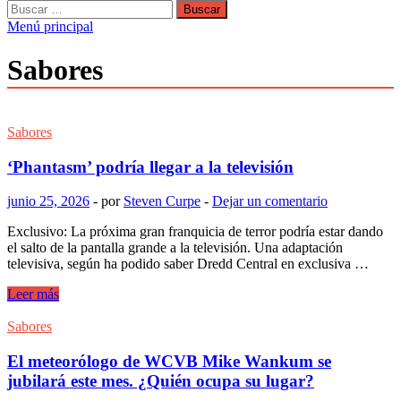
Buscar:
Menú principal
Sabores
Sabores
‘Phantasm’ podría llegar a la televisión
junio 25, 2026
-
por
Steven Curpe
-
Dejar un comentario
Exclusivo: La próxima gran franquicia de terror podría estar dando
el salto de la pantalla grande a la televisión. Una adaptación
televisiva, según ha podido saber Dredd Central en exclusiva …
‘Phantasm’
Leer más
podría
llegar
Sabores
a
la
El meteorólogo de WCVB Mike Wankum se
televisión
jubilará este mes. ¿Quién ocupa su lugar?