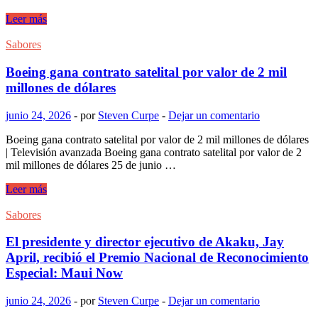
Las
Leer más
personas
que
Sabores
se
quedan
Boeing gana contrato satelital por valor de 2 mil
dormidas
millones de dólares
con
la
junio 24, 2026
-
por
Steven Curpe
-
Dejar un comentario
televisión
encendida
Boeing gana contrato satelital por valor de 2 mil millones de dólares
no
| Televisión avanzada Boeing gana contrato satelital por valor de 2
son
mil millones de dólares 25 de junio …
perezosas
ni
Boeing
Leer más
indisciplinadas;
gana
muchas
contrato
Sabores
aprendieron
satelital
en
por
El presidente y director ejecutivo de Akaku, Jay
la
valor
April, recibió el Premio Nacional de Reconocimiento
infancia
de
Especial: Maui Now
que
2
las
mil
voces
junio 24, 2026
-
por
Steven Curpe
-
Dejar un comentario
millones
en
de