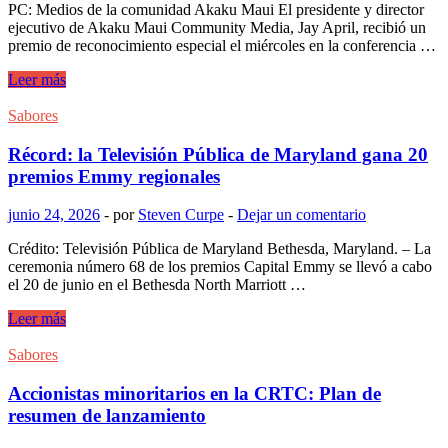
PC: Medios de la comunidad Akaku Maui El presidente y director
la
dólares
ejecutivo de Akaku Maui Community Media, Jay April, recibió un
otra
premio de reconocimiento especial el miércoles en la conferencia …
habitación
significan
El
Leer más
que
presidente
la
y
Sabores
casa
director
es
ejecutivo
Récord: la Televisión Pública de Maryland gana 20
segura,
de
y
premios Emmy regionales
Akaku,
el
Jay
sistema
junio 24, 2026
-
por
Steven Curpe
-
Dejar un comentario
April,
nervioso
recibió
todavía
Crédito: Televisión Pública de Maryland Bethesda, Maryland. – La
el
lee
ceremonia número 68 de los premios Capital Emmy se llevó a cabo
Premio
la
el 20 de junio en el Bethesda North Marriott …
Nacional
ecuación
de
de
Récord:
Leer más
Reconocimiento
la
la
Especial:
misma
Televisión
Sabores
Maui
manera
Pública
Now
décadas
de
Accionistas minoritarios en la CRTC: Plan de
después.
Maryland
resumen de lanzamiento
gana
20