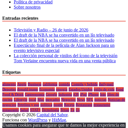
Política de privacidad
Sobre nosotros
Entradas recientes
Televisión y Radio – 26 de junio de 2026
El draft de la NBA se ha convertido en un lío televisado
El draft de la NBA se ha convertido en un lío televisado
Espectáculo final de la película de Alan Jackson para un
evento televisivo especial
La colección personal de vinilos del ícono de la televisión
Tom Verlaine encuentra nueva vida en una venta pública
Etiquetas
alimento
Apple
Business
california
comida
Comida y bebida
dailymail
Deportes
donald trump
Economía
energía
Estados Unidos
estilo de vida
Food
Food & Drink
Gastronomía
Google
Industria
iOS
iPad
iPhone
Irán
libro de
cocina
Lifestyle
local
Mac
mercados
Negocios
News
NFL
noticias
Noticias de
negocios
Petróleo y gas
política
postre
Receta
Restaurant
restaurante
restaurants
Salud
STAT+
Tecnología
Texas
Tx
Us
Copyright © 2026
Capital del Sabor
.
Funciona con
WordPress
y
HitMag
.
Usamos cookies para asegurar que te damos la mejor experiencia en