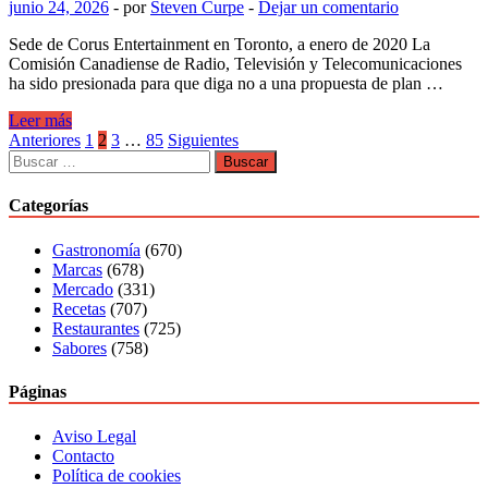
junio 24, 2026
-
por
Steven Curpe
-
Dejar un comentario
premios
Emmy
Sede de Corus Entertainment en Toronto, a enero de 2020 La
regionales
Comisión Canadiense de Radio, Televisión y Telecomunicaciones
ha sido presionada para que diga no a una propuesta de plan …
Accionistas
Leer más
minoritarios
Paginación
Anteriores
1
2
3
…
85
Siguientes
en
Buscar:
de
la
CRTC:
entradas
Categorías
Plan
de
Gastronomía
(670)
resumen
Marcas
(678)
de
Mercado
(331)
lanzamiento
Recetas
(707)
Restaurantes
(725)
Sabores
(758)
Páginas
Aviso Legal
Contacto
Política de cookies