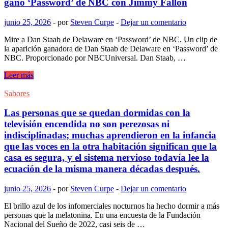
ganó ‘Password’ de NBC con Jimmy Fallon
junio
de
junio 25, 2026
-
por
Steven Curpe
-
Dejar un comentario
2026
Mire a Dan Staab de Delaware en ‘Password’ de NBC. Un clip de
la aparición ganadora de Dan Staab de Delaware en ‘Password’ de
NBC. Proporcionado por NBCUniversal. Dan Staab, …
Cómo
Leer más
un
cómico
Sabores
de
improvisación
Las personas que se quedan dormidas con la
de
televisión encendida no son perezosas ni
Delaware
indisciplinadas; muchas aprendieron en la infancia
ganó
que las voces en la otra habitación significan que la
‘Password’
casa es segura, y el sistema nervioso todavía lee la
de
NBC
ecuación de la misma manera décadas después.
con
Jimmy
junio 25, 2026
-
por
Steven Curpe
-
Dejar un comentario
Fallon
El brillo azul de los infomerciales nocturnos ha hecho dormir a más
personas que la melatonina. En una encuesta de la Fundación
Nacional del Sueño de 2022, casi seis de …