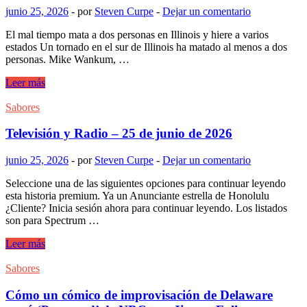
junio 25, 2026
-
por
Steven Curpe
-
Dejar un comentario
El mal tiempo mata a dos personas en Illinois y hiere a varios
estados Un tornado en el sur de Illinois ha matado al menos a dos
personas. Mike Wankum, …
El
Leer más
meteorólogo
de
Sabores
WCVB
Mike
Televisión y Radio – 25 de junio de 2026
Wankum
se
junio 25, 2026
-
por
Steven Curpe
-
Dejar un comentario
jubilará
este
Seleccione una de las siguientes opciones para continuar leyendo
mes.
esta historia premium. Ya un Anunciante estrella de Honolulu
¿Quién
¿Cliente? Inicia sesión ahora para continuar leyendo. Los listados
ocupa
son para Spectrum …
su
lugar?
Televisión
Leer más
y
Radio
Sabores
–
25
Cómo un cómico de improvisación de Delaware
de