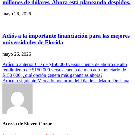
millones de dólares. Ahora está planeando despidos.
mayo 26, 2026
Adiós a la importante financiación para las mejores
universidades de Florida
mayo 26, 2026
Navegación
Artículo anterior
CD de $150 000 versus cuenta de ahorro de alto
rendimiento de $150 000 versus cuenta de mercado monetario de
de
$150 000: ¿qué opción genera más ganancias ahora?
entradas
Artículo siguiente
Mercado nocturno del Día de la Madre De Luna
Acerca de Steven Curpe