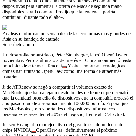
ATRenew ha tenido que aumentar sus precios de compra de
dispositivos para aumentar la oferta de Macs de segunda mano
disponibles para la compra. Predijo que la tendencia podría
continuar «durante todo el año».
Análisis e información semanales de las economías más grandes de
Asia en su bandeja de entrada
Suscríbete ahora
Un desarrollador austriaco, Peter Steinberger, lanzó OpenClaw en
noviembre. Pero la última ola de interés en China no aumentó hasta
principios de este mes.
Tencent
Y otras empresas tecnológicas
chinas han utilizado OpenClaw como una forma de atraer más
usuarios.
Ji de ATRenew se negó a compartir el volumen exacto de
MacBooks que ha manejado desde finales de febrero, pero señaló
que la cantidad promedio de dispositivos que la compañía procesó el
año pasado fue de aproximadamente 100.000 por día. Espera que
los MacBooks y otros portátiles o dispositivos informáticos
personales representen el 20% del negocio, frente al 15% actual.
Jensen Huang, director ejecutivo del gigante estadounidense de
chips
NVIDIA
OpenClaw es «definitivamente el próximo
ChatGPT», dijo el martes Jim Cramer de CNBC.