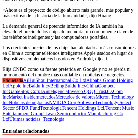
«Ahora es el proyecto de código abierto más grande, más popular y
más exitoso de la historia de la humanidad», dijo Huang.
La demanda general de potencia informática de IA también ha
elevado el precio de los chips de memoria, un componente clave de
los teléfonos inteligentes y las computadoras portátiles.
Los crecientes precios de los chips han alentado a más consumidores
en China a comprar teléfonos inteligentes Apple usados ​​en lugar de
dispositivos emblemáticos basados ​​en Android, dijo Ji.
Elija CNBC como su fuente preferida en Google y no se pierda ni
un momento del nombre más confiable en noticias de negocios.
Etiquetada
AiHuiShou International Co Ltd
Alibaba Group Holding
Ltd
Apple Inc
Baidu Incy
Beijing
Buidu Incy
China
Compett
Inc
GameStop Corp
IA
inteligencia
Invesco QQQ Trust
JD.Com
Inc
Market Insider
mercados
Mercados de valores
Micron Technology
Inc
Noticias de negocios
NVIDIA Corp
Software
Technology Select
Sector SPDR Fund
Tecnología
Tencent Holdings Ltd.
Tencent Music
Entertainment Group
Tiwan Semiconductor Manufacturing Co
Ltd
Últimas noticias: Tecnología
Entradas relacionadas