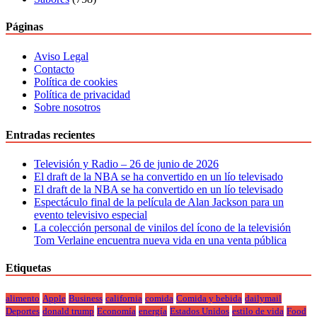
Páginas
Aviso Legal
Contacto
Política de cookies
Política de privacidad
Sobre nosotros
Entradas recientes
Televisión y Radio – 26 de junio de 2026
El draft de la NBA se ha convertido en un lío televisado
El draft de la NBA se ha convertido en un lío televisado
Espectáculo final de la película de Alan Jackson para un
evento televisivo especial
La colección personal de vinilos del ícono de la televisión
Tom Verlaine encuentra nueva vida en una venta pública
Etiquetas
alimento
Apple
Business
california
comida
Comida y bebida
dailymail
Deportes
donald trump
Economía
energía
Estados Unidos
estilo de vida
Food