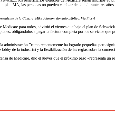
R-Ariz.), los beneficiarios elegibles de Medicare serían inscritos aut
 un plan MA, las personas no pueden cambiar de plan durante tres años.
l presidente de la Cámara, Mike Johnson. dominio público. Vía Picryl
e Medicare para todos, advirtió el viernes que bajo el plan de Schweic
itales, obligándolos a pagar la factura completa por los servicios que 
la administración Trump recientemente ha logrado pequeñas pero signif
obby de la industria) y la flexibilización de las reglas sobre la comer
fensa de Medicare, dijo el jueves que el próximo paso «representa un re