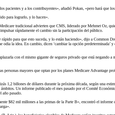
os pacientes y a los contribuyentes», añadió Pokan, «pero hará que lo
ido para lograrlo, y lo hacen».
l Medicare tradicional advierten que CMS, liderado por Mehmet Oz, qui
impulsar rápidamente el cambio sin la participación del público.
 rápido para que esto suceda, y lo están haciendo», dijo a Common Dre
e odia la idea. En cambio, dicen ‘cambiar la opción predeterminada’ y otr
plazarla con el mismo gigante de seguros privado que está negando a m
las personas mayores que optan por los planes Medicare Advantage proba
ás 1,2 billones de dólares durante la próxima década, según una esti
os ámbitos. Un informe publicado el mes pasado por el Comité Económ
el año pasado.
 $82 mil millones a las primas de la Parte B», encontró el informe de
carga».