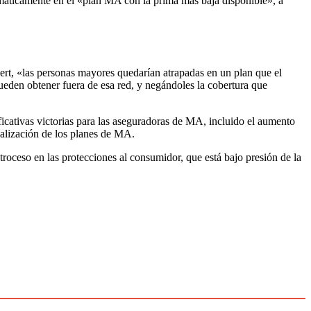
omáticamente en el «plan MA con la prima más baja disponible», a
kert, «las personas mayores quedarían atrapadas en un plan que el
pueden obtener fuera de esa red, y negándoles la cobertura que
icativas victorias para las aseguradoras de MA, incluido el aumento
cialización de los planes de MA.
troceso en las protecciones al consumidor, que está bajo presión de la