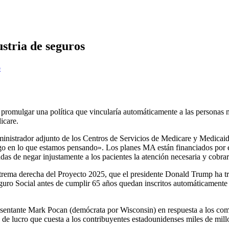
stria de seguros
o
romulgar una política que vincularía automáticamente a las personas m
icare.
inistrador adjunto de los Centros de Servicios de Medicare y Medicai
 en lo que estamos pensando». Los planes MA están financiados por e
s de negar injustamente a los pacientes la atención necesaria y cobrar
xtrema derecha del Proyecto 2025, que el presidente Donald Trump ha t
uro Social antes de cumplir 65 años quedan inscritos automáticamente e
resentante Mark Pocan (demócrata por Wisconsin) en respuesta a los com
e lucro que cuesta a los contribuyentes estadounidenses miles de millo