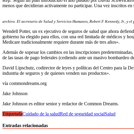
Rep. Según un plan introducido el año pasado por David Schweickert (
menos que decidieran activamente no participar. Una vez inscritos en
archivo. El secretario de Salud y Servicios Humanos, Robert F. Kennedy, Jr., y e
Wendell Potter, un ex ejecutivo de seguros de salud que ahora defiend
gobierno ha elegido para ellos, con una red limitada de médicos y hosp
Medicare tradicionalmente requiere durante más de tres años».
Además de sopesar los cambios en las inscripciones predeterminadas, 
de las tasas de pago federales (cediendo ante un masivo bombardeo de l
David Lipschutz, codirector de leyes y políticas del Centro para la De
industria de seguros y de quienes venden sus productos».
vía commondreams.org
Jake Johnson
Jake Johnson es editor senior y redactor de Common Dreams.
Etiquetada
Cuidado de la salud
Red de seguridad social
Salud
Entradas relacionadas