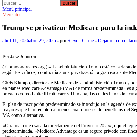
Buscar:
Menú principal
Mercado
Trump ve privatizar Medicare para la indu
abril 11, 2026
abril 29, 2026
-
por
Steven Curpe
-
Dejar un comentari
Por Jake Johnson | –
( Commondreams.org ) – La administración Trump está considerando p
según los críticos, conduciría a una privatización a gran escala de Med
Chris Klumpp, director de Medicare de la administración Trump y adm
en planes Medicare Advantage (MA) de forma predeterminada «es algo
privadas como UnitedHealthcare y Humana, las cuales han sido acusada
El plan de inscripción predeterminado se introdujo en la agenda de e
mayores que han recibido al menos cuatro meses de beneficios del Seg
MA como alternativa.
«Otra mala idea sacada directamente del Proyecto 2025», dijo el rep
predeterminada. «Medicare Advantage es un seguro privado con fines d
atención que necesitan».